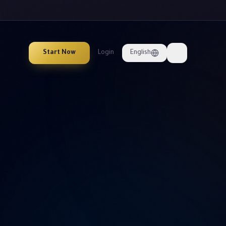
Start Now
Login
English