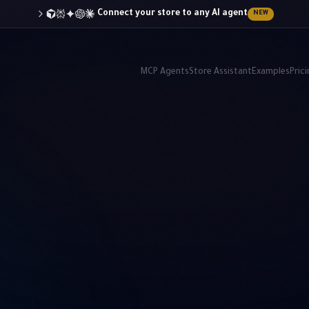
Connect your store to any AI agent
NEW
MCP Agents
Store Assistant
Examples
Pric