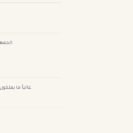
الجمهور العربي يقضي ساعات يومياً على منصات الفيديو. فيديو عفوي للمنتج قد يحقق مبيعات خيالية.
ليس عليك دفع الملايين. المؤثرون المتخصصون (Micro-influencers) غالباً ما يملكون جمهوراً أكثر تفاعلاً وثقة.