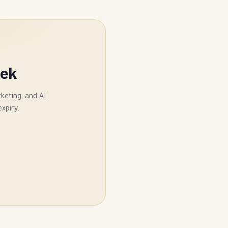
tek
keting, and AI
xpiry.