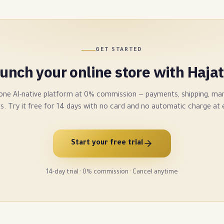
GET STARTED
unch your online store with Haja
 one AI-native platform at 0% commission — payments, shipping, mar
s. Try it free for 14 days with no card and no automatic charge at e
Start your free trial
14-day trial · 0% commission · Cancel anytime