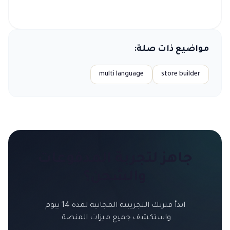
مواضيع ذات صلة:
multi language
store builder
جاهز لتجربة
المدفوعات
والشحن
؟
ابدأ فترتك التجريبية المجانية لمدة 14 ييوم
واستكشف جميع ميزات المنصة.