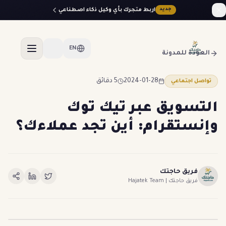
اربط متجرك بأي وكيل ذكاء اصطناعي
جديد
EN
العودة للمدونة
2024-01-28
5 دقائق
تواصل اجتماعي
التسويق عبر تيك توك
وإنستقرام: أين تجد عملاءك؟
فريق حاجتك
فريق حاجتك | Hajatek Team