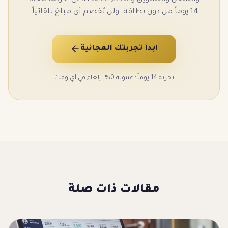
والشحن والتسويق والذكاء الاصطناعي. جرّبها مجاناً
14 يوماً من دون بطاقة، ولن يُخصم أي مبلغ تلقائياً.
ابدأ تجربتك المجانية
تجربة 14 يوماً · عمولة 0% · إلغاء في أي وقت
مقالات ذات صلة