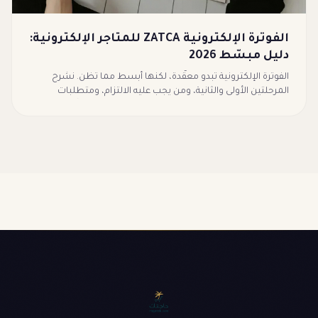
الفوترة الإلكترونية ZATCA للمتاجر الإلكترونية:
دليل مبسّط 2026
الفوترة الإلكترونية تبدو معقّدة، لكنها أبسط مما تظن. نشرح
المرحلتين الأولى والثانية، ومن يجب عليه الالتزام، ومتطلبات
الفاتورة (رمز QR وسلسلة التجزئة)، وكيف تتوافق تلقائياً دون أي
تعقيد تقني.