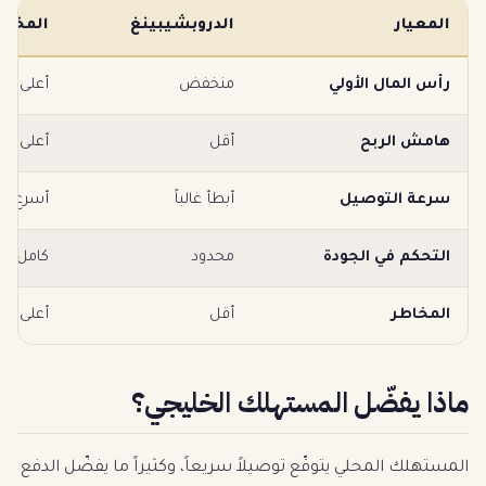
المعيار
الدروبشيبينغ
المخزو
رأس المال الأولي
منخفض
أعلى
هامش الربح
أقل
أعلى
سرعة التوصيل
أبطأ غالباً
أسرع (م
التحكم في الجودة
محدود
كامل
المخاطر
أقل
أعلى (مخ
ماذا يفضّل المستهلك الخليجي؟
المستهلك المحلي يتوقّع توصيلاً سريعاً، وكثيراً ما يفضّل الدفع