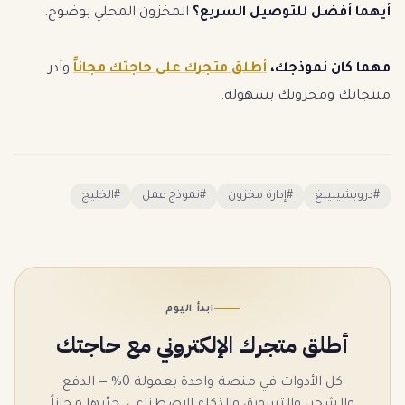
أيهما أفضل للتوصيل السريع؟
المخزون المحلي بوضوح.
مهما كان نموذجك،
أطلق متجرك على حاجتك مجاناً
وأدر
منتجاتك ومخزونك بسهولة.
#
دروبشيبينغ
#
إدارة مخزون
#
نموذج عمل
#
الخليج
ابدأ اليوم
أطلق متجرك الإلكتروني مع حاجتك
كل الأدوات في منصة واحدة بعمولة 0% — الدفع