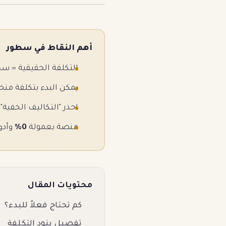
أهم النقاط في سطور
التكلفة الحقيقية = س
يمكن البدء بتكلفة من
احذر "التكاليف الخفية
منصة بعمولة
0%
وأدو
محتويات المقال
كم تحتاج فعلاً للبدء؟
تفصيل بنود التكلفة