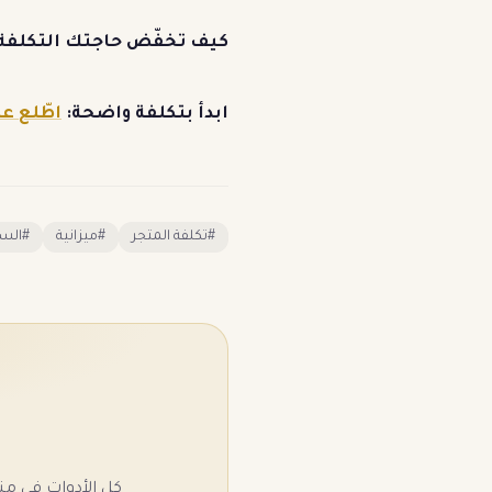
كيف تخفّض حاجتك التكلفة
ابدأ بتكلفة واضحة:
اطّلع ع
#
تكلفة المتجر
#
ميزانية
#
الس