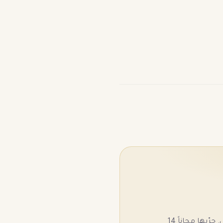
كل الأدوات في منصة واحدة بعمولة 0% — الدفع والشحن والتسويق والذكاء الاصطناعي. جرّبها مجاناً 14