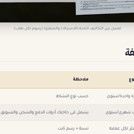
افصل بين التكاليف الثابتة (الاشتراك) والمتغيّرة (رسوم لكل طلب).
فة
وع
ملاحظة
ة واحدة/سنوي
حسب نوع النشاط
ت شهري/سنوي
يشمل في حاجتك أدوات الدفع والشحن والتسويق و
ّر لكل عملية
نسبة + رسم ثابت