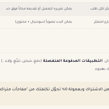
يّر لكل طلب
يمكن تمريره للعميل أو تقديمه مجاناً فوق حد
اري/متغيّر
يمكن البدء عضوياً (سوشيال + محتوى)
ان:
التطبيقات المدفوعة المنفصلة
(دفع، شحن، تتبّع، ولاء…) 
ك بهدوء.
منصة تشمل الأدوات ضمن الاشتراك وبعمولة 0% تحوّل تكلفتك م