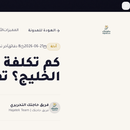
المميزات
ال
العودة للمدونة
2026-06-21
8 دقائق
آخر تحديث:
أدلة
كم تكلفة 
الخليج؟ تف
فريق حاجتك التحريري
فريق حاجتك | Hajatek Team