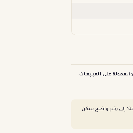
و
العمولة على المبيعات
.
ن "مفاجآت متراكمة" إلى رقم واضح يمكن