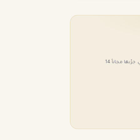
كل الأدوات في منصة واحدة بعمولة 0% — الدفع والشحن والتسويق والذكاء الاصطناعي. جرّبها مجاناً 14