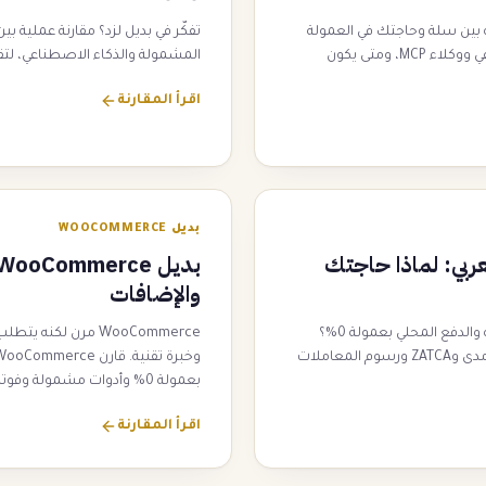
 بين سلة وحاجتك في العمولة
تفكّر في بديل لزد؟ مقارنة عملية بي
والتكلفة الإجمالية والذكاء الاصطناعي ووكلاء MCP، ومتى يكون
المشمولة والذكاء الاصطناعي، لتقر
اقرأ المقارنة
بديل WOOCOMMERCE
لسوق العربي: لماذا حاجتك
والإضافات
تبحث عن بديل Shopify يدعم العربية والدفع المحلي بعمولة 0%؟
WooCommerce مرن لك
مقارنة Shopify وحاجتك في الـ RTL ومدى وZATCA ورسوم المعاملات
بعمولة 0% وأدوات مشمولة وفوترة ZATCA.
اقرأ المقارنة