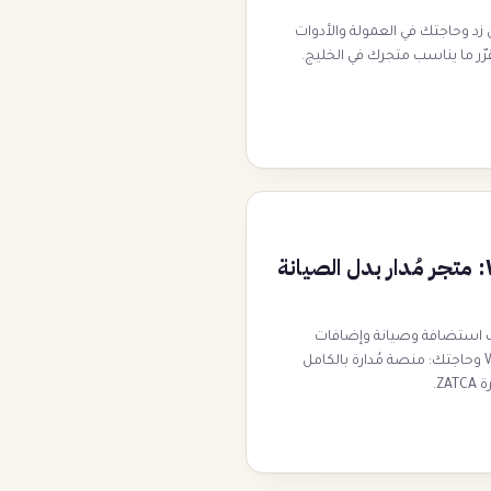
ن زد وحاجتك في العمولة والأدوات
ّر ما يناسب متجرك في الخليج.
بديل WooCommerce: متجر مُدار بدل الصيانة
نه يتطلب استضافة وصيانة وإضافات
وخبرة تقنية. قارن WooCommerce وحاجتك: منصة مُدارة بالكامل